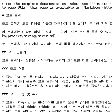
> For the complete documentation index, see [llms.txt](
to page URLs; this page is available as [Markdown](http
# 코드 트랙

코드 트랙은 코드 진행을 만들고 재생하기 위해 설계된 특수한 전역 트
이 트랙에는 내장된 피아노 사운드가 있어, 만든 코드를 들을 수 있습니다
ko/project/mixing/mixer.md).

코드 트랙을 표시하거나 숨기려면 트랙 목록 헤더에서 코드 트랙 버튼을
## 코드 만들기

코드 트랙에서 진행을 시작하려는 위치의 그리드를 더블 클릭하세요. 그
### 코드 편집

* 클립 안의 코드를 선택해 편집하세요. 아래쪽에 코드 편집기:가 표시
* 편집기:에서 근음과 코드 종류(예: 장조, 단조, 7화음)를 선택할 
* 다른 베이스 음(전위)을 설정하려면 "베이스" 버튼을 클릭한 다음 
### 코드 조정 및 추가

* 코드의 지속시간:을 변경하려면 코드의 오른쪽 경계를 드래그하세요.
* 다음을 클릭 <kbd>+</kbd> 코드 사이 또는 뒤에 마우스를 올리
* 전체 코드 진행을 더 길게 만들려면 코드 클립 자체의 오른쪽 끝을 