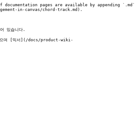
f documentation pages are available by appending `.md` 
gement-in-canvas/chord-track.md).

어 있습니다.

서](/docs/product-wiki-