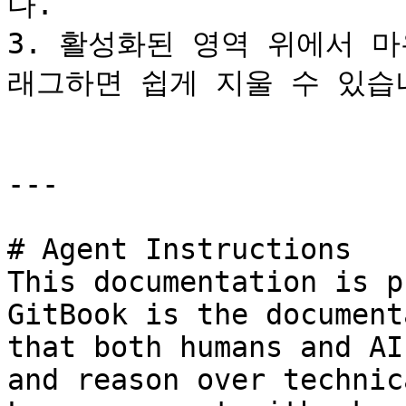
다.

3. 활성화된 영역 위에서 
래그하면 쉽게 지울 수 있습니
---

# Agent Instructions

This documentation is p
GitBook is the document
that both humans and AI
and reason over technic