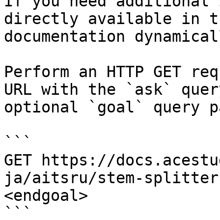
If you need additional 
directly available in t
documentation dynamical
Perform an HTTP GET req
URL with the `ask` quer
optional `goal` query p
```

GET https://docs.acestu
ja/aitsru/stem-splitter
<endgoal>

```
