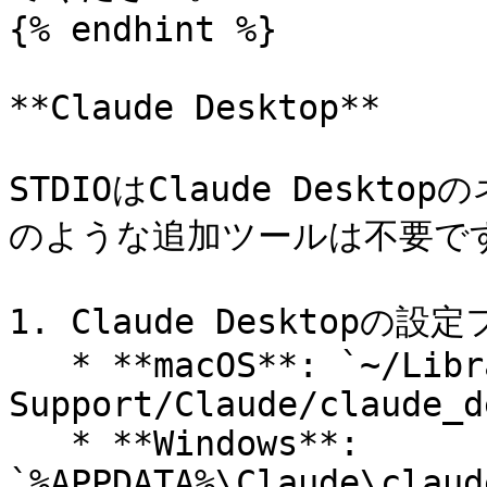
{% endhint %}

**Claude Desktop**

STDIOはClaude Desk
のような追加ツールは不要です `m
1. Claude Desktopの
   * **macOS**: `~/Library/Application 
Support/Claude/claude_d
   * **Windows**: 
`%APPDATA%\Claude\claud