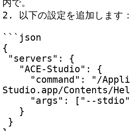
内で。

2. 以下の設定を追加します：
```json

{

 "servers": {

   "ACE-Studio": {

     "command": "/Applications/ACE 
Studio.app/Contents/Hel
     "args": ["--stdio"]

   }

 }
