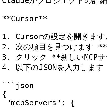
Claudeがプロジェクトの詳
**Cursor**

1. Cursorの設定を開きます。
2. 次の項目を見つけます **
3. クリック **新しいMCPサ
4. 以下のJSONを入力します：
```json

{

 "mcpServers": {
