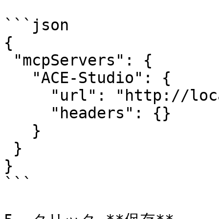
```json

{

 "mcpServers": {

   "ACE-Studio": {

     "url": "http://localhost:21572/mcp",

     "headers": {}

   }

 }

}

```
