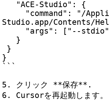
   "ACE-Studio": {

     "command": "/Applications/ACE 
Studio.app/Contents/Hel
     "args": ["--stdio"]

   }

 }

}

```

5. クリック **保存**.

6. Cursorを再起動します。
