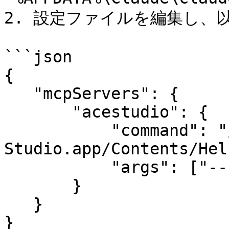
2. 設定ファイルを編集し、
```json

{

   "mcpServers": {

       "acestudio": {

           "command": "/Applications/ACE 
Studio.app/Contents/Hel
           "args": ["--stdio"]

       }

   }

}
