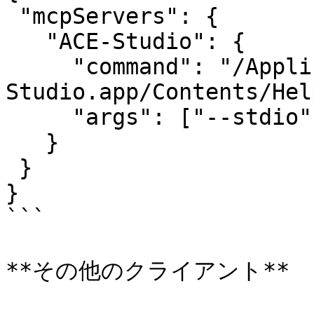
 "mcpServers": {

   "ACE-Studio": {

     "command": "/Applications/ACE 
Studio.app/Contents/Hel
     "args": ["--stdio"]

   }

 }

}

```

**その他のクライアント**
