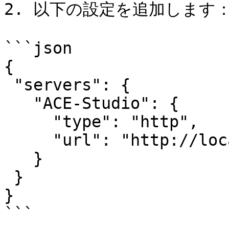
2. 以下の設定を追加します：
```json

{

 "servers": {

   "ACE-Studio": {

     "type": "http",

     "url": "http://localhost:21572/mcp"

   }

 }

}

```
