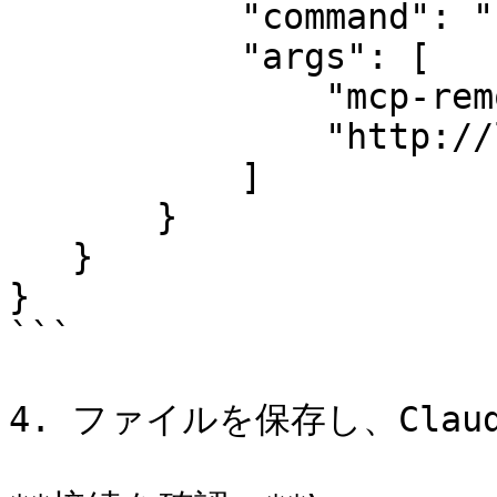
           "command": "npx",

           "args": [

               "mcp-remote",

               "http://localhost:21572/mcp"

           ]

       }

   }

}

```

4. ファイルを保存し、Claud