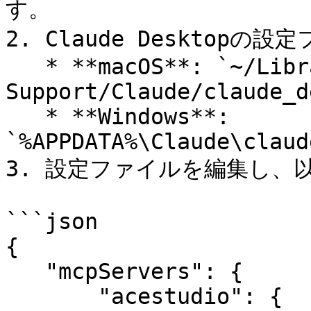
す。

2. Claude Desktopの
   * **macOS**: `~/Library/Application 
Support/Claude/claude_d
   * **Windows**: 
`%APPDATA%\Claude\claud
3. 設定ファイルを編集し、
```json

{

   "mcpServers": {

       "acestudio": {
